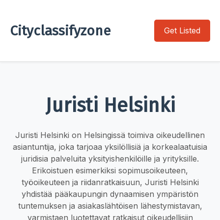
Cityclassifyzone
Get Listed
Juristi Helsinki
Juristi Helsinki on Helsingissä toimiva oikeudellinen
asiantuntija, joka tarjoaa yksilöllisiä ja korkealaatuisia
juridisia palveluita yksityishenkilöille ja yrityksille.
Erikoistuen esimerkiksi sopimusoikeuteen,
työoikeuteen ja riidanratkaisuun, Juristi Helsinki
yhdistää pääkaupungin dynaamisen ympäristön
tuntemuksen ja asiakaslähtöisen lähestymistavan,
varmistaen luotettavat ratkaisut oikeudellisiin