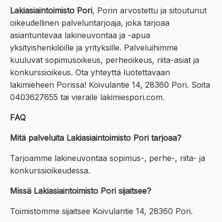
Lakiasiaintoimisto Pori
, Porin arvostettu ja sitoutunut
oikeudellinen palveluntarjoaja, joka tarjoaa
asiantuntevaa lakineuvontaa ja -apua
yksityishenkilöille ja yrityksille. Palveluihimme
kuuluvat sopimusoikeus, perheoikeus, riita-asiat ja
konkurssioikeus. Ota yhteyttä luotettavaan
lakimieheen Porissa! Koivulantie 14, 28360 Pori. Soita
0403627655 tai vieraile lakimiespori.com.
FAQ
Mitä palveluita Lakiasiaintoimisto Pori tarjoaa?
Tarjoamme lakineuvontaa sopimus-, perhe-, riita- ja
konkurssioikeudessa.
Missä Lakiasiaintoimisto Pori sijaitsee?
Toimistomme sijaitsee Koivulantie 14, 28360 Pori.